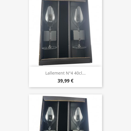
Lallement N°4 40cl...
39,99 €