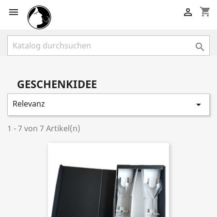
shopping_cart



GESCHENKIDEE
Relevanz

1 - 7 von 7 Artikel(n)