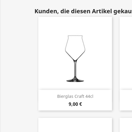
Kunden, die diesen Artikel gekauf
Vorschau

Bierglas Craft 44cl
9,00 €