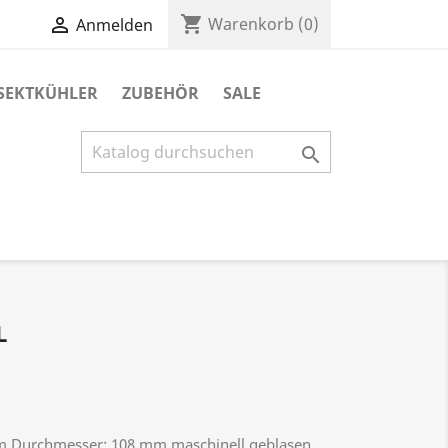
shopping_cart

Warenkorb
(0)
Anmelden
SEKTKÜHLER
ZUBEHÖR
SALE

L
 mm Durchmesser: 108 mm maschinell geblasen