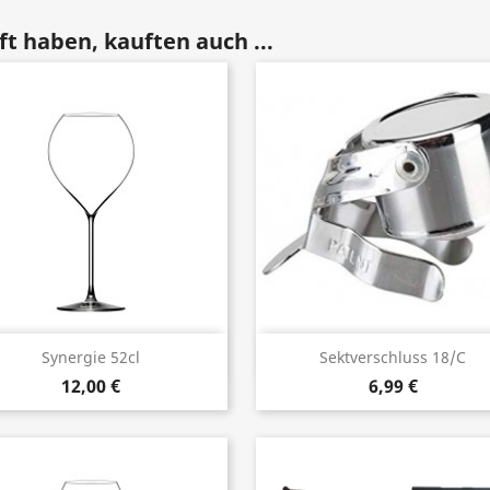
t haben, kauften auch ...
Vorschau
Vorschau


Synergie 52cl
Sektverschluss 18/C
12,00 €
6,99 €